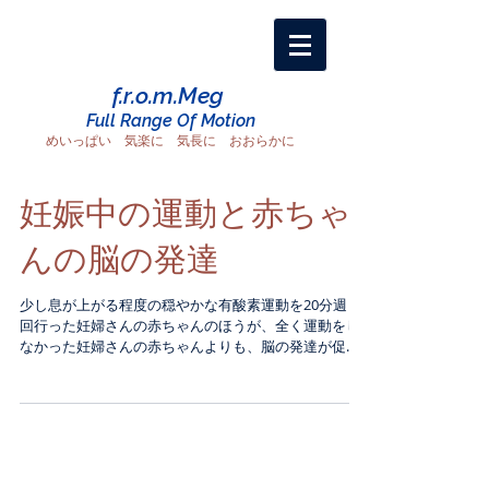
f.r.o.m.Meg
Full Range Of Motion
めいっぱい 気楽に 気長に おおらかに
妊娠中の運動と赤ちゃ
んの脳の発達
少し息が上がる程度の穏やかな有酸素運動を20分週３
回行った妊婦さんの赤ちゃんのほうが、全く運動をし
なかった妊婦さんの赤ちゃんよりも、脳の発達が促進
されていたという研究報告があったようです。（カナ
ダ, 2013年11月の記事） ”at least 20 minutes of...